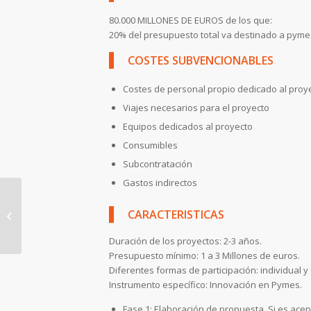
80.000 MILLONES DE EUROS de los que:
20% del presupuesto total va destinado a pyme
COSTES SUBVENCIONABLES
Costes de personal propio dedicado al proy
Viajes necesarios para el proyecto
Equipos dedicados al proyecto
Consumibles
Subcontratación
Gastos indirectos
Líneas de Finaciación
Enisa 2014
CARACTERISTICAS
Competitividad «Sin
Garantías»
Duración de los proyectos: 2-3 años.
Presupuesto mínimo: 1 a 3 Millones de euros.
Diferentes formas de participación: individual y
Instrumento específico: Innovación en Pymes.
Fase 1: Elaboración de propuesta. Si es ace