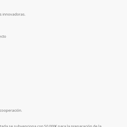
s innovadoras.
ecto
 cooperación.
ptada se subvenciona con 50.000€ para la preparación de la