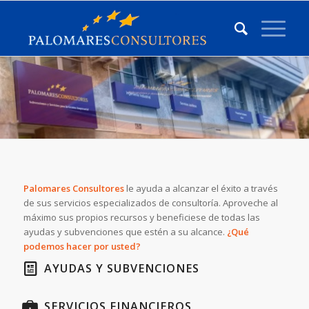
Palomares Consultores
le ayuda a alcanzar el éxito a través
de sus servicios especializados de consultoría. Aproveche al
máximo sus propios recursos y beneficiese de todas las
ayudas y subvenciones que estén a su alcance.
¿Qué
podemos hacer por usted?
AYUDAS Y SUBVENCIONES
SERVICIOS FINANCIEROS